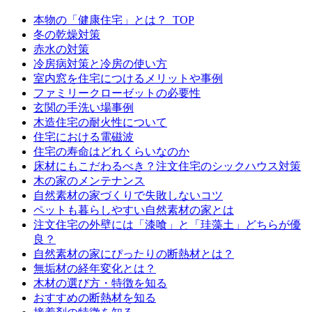
本物の「健康住宅」とは？_TOP
冬の乾燥対策
赤水の対策
冷房病対策と冷房の使い方
室内窓を住宅につけるメリットや事例
ファミリークローゼットの必要性
玄関の手洗い場事例
木造住宅の耐火性について
住宅における電磁波
住宅の寿命はどれくらいなのか
床材にもこだわるべき？注文住宅のシックハウス対策
木の家のメンテナンス
自然素材の家づくりで失敗しないコツ
ペットも暮らしやすい自然素材の家とは
注文住宅の外壁には「漆喰」と「珪藻土」どちらが優
良？
自然素材の家にぴったりの断熱材とは？
無垢材の経年変化とは？
木材の選び方・特徴を知る
おすすめの断熱材を知る