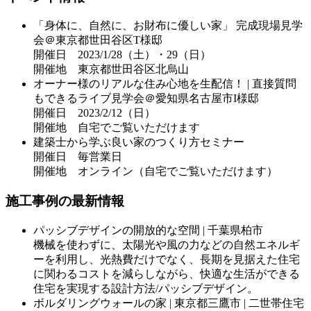
「身体に、自然に、お財布に優しい家」 完成現場見学
会＠東京都世田谷区T様邸
開催日 2023/1/28（土）・29（日）
開催地 東京都世田谷区北烏山
オーナー様のリアルな住み心地を生配信！ | 直接質問
もできるライブ見学会＠愛知県名古屋市I様邸
開催日 2023/2/12（日）
開催地 自宅でご覧いただけます
建築士から学ぶ良い家のつくり方セミナー
開催日 毎営業日
開催地 オンライン（自宅でご覧いただけます）
施工事例の最新情報
パッシブデザインの開放的な空間 | 千葉県柏市
機械を使わずに、太陽光や風の力などの自然エネルギ
ーを利用し、光熱費だけでなく、長期を見据えた住宅
に関わるコストを減らしながら、快適な生活ができる
住宅を実現する設計方法/パッシブデザイン。
ボルダリングウォールの家 | 東京都三鷹市 | 二世帯住宅