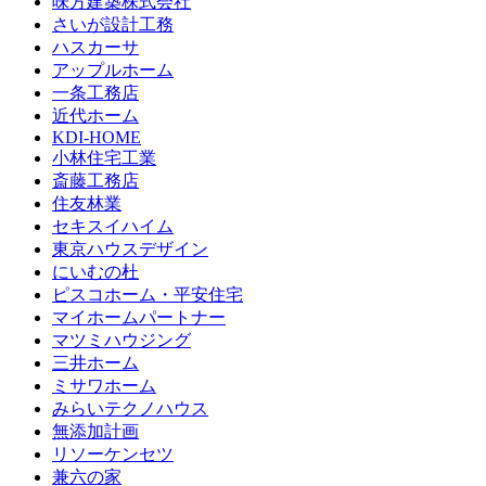
味方建築株式会社
さいが設計工務
ハスカーサ
アップルホーム
一条工務店
近代ホーム
KDI-HOME
小林住宅工業
斎藤工務店
住友林業
セキスイハイム
東京ハウスデザイン
にいむの杜
ピスコホーム・平安住宅
マイホームパートナー
マツミハウジング
三井ホーム
ミサワホーム
みらいテクノハウス
無添加計画
リソーケンセツ
兼六の家