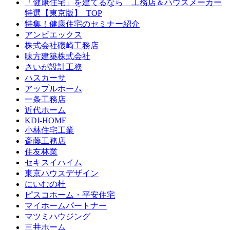
「健康住宅」を建てるなら 工務店＆ハウスメーカー
特選【東京版】_TOP
特集！健康住宅のセミナー紹介
アンビエックス
株式会社磯崎工務店
味方建築株式会社
さいが設計工務
ハスカーサ
アップルホーム
一条工務店
近代ホーム
KDI-HOME
小林住宅工業
斎藤工務店
住友林業
セキスイハイム
東京ハウスデザイン
にいむの杜
ピスコホーム・平安住宅
マイホームパートナー
マツミハウジング
三井ホーム