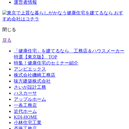
運営者情報
閉じる
戻る
「健康住宅」を建てるなら 工務店＆ハウスメーカー
特選【東京版】_TOP
特集！健康住宅のセミナー紹介
アンビエックス
株式会社磯崎工務店
味方建築株式会社
さいが設計工務
ハスカーサ
アップルホーム
一条工務店
近代ホーム
KDI-HOME
小林住宅工業
斎藤工務店