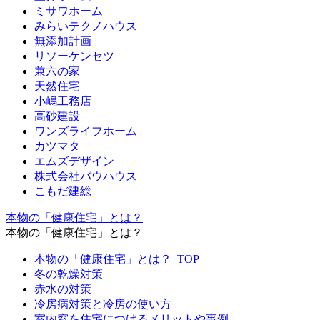
ミサワホーム
みらいテクノハウス
無添加計画
リソーケンセツ
兼六の家
天然住宅
小嶋工務店
高砂建設
ワンズライフホーム
カツマタ
エムズデザイン
株式会社バウハウス
こもだ建総
本物の「健康住宅」とは？
本物の「健康住宅」とは？
本物の「健康住宅」とは？_TOP
冬の乾燥対策
赤水の対策
冷房病対策と冷房の使い方
室内窓を住宅につけるメリットや事例