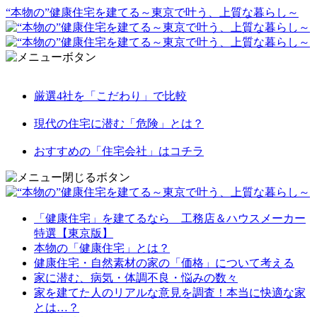
“本物の”健康住宅を建てる～東京で叶う、上質な暮らし～
厳選4社を「こだわり」で比較
現代の住宅に潜む「危険」とは？
おすすめの「住宅会社」はコチラ
「健康住宅」を建てるなら 工務店＆ハウスメーカー
特選【東京版】
本物の「健康住宅」とは？
健康住宅・自然素材の家の「価格」について考える
家に潜む、病気・体調不良・悩みの数々
家を建てた人のリアルな意見を調査！本当に快適な家
とは…？