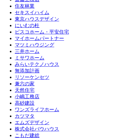
住友林業
セキスイハイム
東京ハウスデザイン
にいむの杜
ピスコホーム・平安住宅
マイホームパートナー
マツミハウジング
三井ホーム
ミサワホーム
みらいテクノハウス
無添加計画
リソーケンセツ
兼六の家
天然住宅
小嶋工務店
高砂建設
ワンズライフホーム
カツマタ
エムズデザイン
株式会社バウハウス
こもだ建総