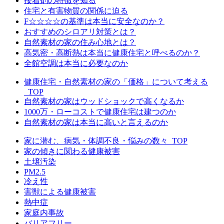
接着剤の特徴を知る
住宅と有害物質の関係に迫る
F☆☆☆☆の基準は本当に安全なのか？
おすすめのシロアリ対策とは？
自然素材の家の住み心地とは？
高気密・高断熱は本当に健康住宅と呼べるのか？
全館空調は本当に必要なのか
健康住宅・自然素材の家の「価格」について考える
_TOP
自然素材の家はウッドショックで高くなるか
1000万・ローコストで健康住宅は建つのか
自然素材の家は本当に高いと言えるのか
家に潜む、病気・体調不良・悩みの数々_TOP
家の傾きに関わる健康被害
土壌汚染
PM2.5
冷え性
害獣による健康被害
熱中症
家庭内事故
バリアフリー