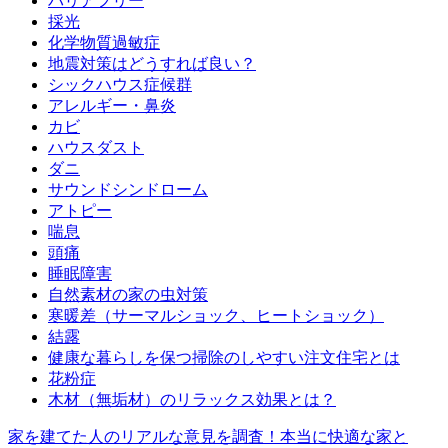
バリアフリー
採光
化学物質過敏症
地震対策はどうすれば良い？
シックハウス症候群
アレルギー・鼻炎
カビ
ハウスダスト
ダニ
サウンドシンドローム
アトピー
喘息
頭痛
睡眠障害
自然素材の家の虫対策
寒暖差（サーマルショック、ヒートショック）
結露
健康な暮らしを保つ掃除のしやすい注文住宅とは
花粉症
木材（無垢材）のリラックス効果とは？
家を建てた人のリアルな意見を調査！本当に快適な家と