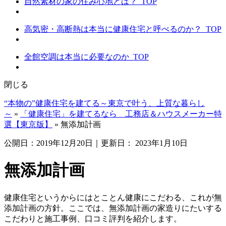
自然素材の家の住み心地とは？_TOP
高気密・高断熱は本当に健康住宅と呼べるのか？_TOP
全館空調は本当に必要なのか_TOP
閉じる
“本物の”健康住宅を建てる～東京で叶う、上質な暮らし
～
»
「健康住宅」を建てるなら 工務店＆ハウスメーカー特
選【東京版】
»
無添加計画
公開日：
2019年12月20日
｜更新日：
2023年1月10日
無添加計画
健康住宅というからにはとことん健康にこだわる、これが無
添加計画の方針。ここでは、無添加計画の家造りにたいする
こだわりと施工事例、口コミ評判を紹介します。