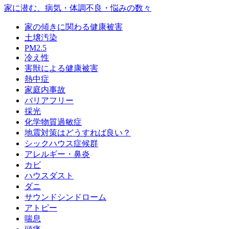
家に潜む、病気・体調不良・悩みの数々
家の傾きに関わる健康被害
土壌汚染
PM2.5
冷え性
害獣による健康被害
熱中症
家庭内事故
バリアフリー
採光
化学物質過敏症
地震対策はどうすれば良い？
シックハウス症候群
アレルギー・鼻炎
カビ
ハウスダスト
ダニ
サウンドシンドローム
アトピー
喘息