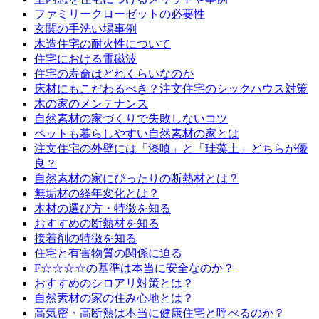
ファミリークローゼットの必要性
玄関の手洗い場事例
木造住宅の耐火性について
住宅における電磁波
住宅の寿命はどれくらいなのか
床材にもこだわるべき？注文住宅のシックハウス対策
木の家のメンテナンス
自然素材の家づくりで失敗しないコツ
ペットも暮らしやすい自然素材の家とは
注文住宅の外壁には「漆喰」と「珪藻土」どちらが優
良？
自然素材の家にぴったりの断熱材とは？
無垢材の経年変化とは？
木材の選び方・特徴を知る
おすすめの断熱材を知る
接着剤の特徴を知る
住宅と有害物質の関係に迫る
F☆☆☆☆の基準は本当に安全なのか？
おすすめのシロアリ対策とは？
自然素材の家の住み心地とは？
高気密・高断熱は本当に健康住宅と呼べるのか？