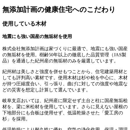
無添加計画の健康住宅へのこだわり
使用している木材
地震にも強い国産の無垢材を使用
株式会社無添加計画は家づくりに最適で、地震にも強い国産
の無垢材を使用。樹齢50年以上の徹底した品質管理（JAS製
品）を通過した紀州産の無垢材のみを厳選しています。
紀州材は美しさと強度を併せもつことから、住宅建築用材と
しても評判高い素材です。使用木材は杉や桧を中心に、木材
が持つ圧縮度合い、引っ張り、曲げに対しての強度や地震な
どの災害を想定し計算して選んでいます。
岐阜支店おいては、紀州産に限定せず土台と柱に国産無垢桧
材を、梁に米松材を使用しています。さらに見えない屋根の
下地部分にも合板は使用せず、低温乾燥させた「愛工房の
杉」を採用。
低温乾燥により耐久性に優れ、空気の浄化作用、保湿・調湿