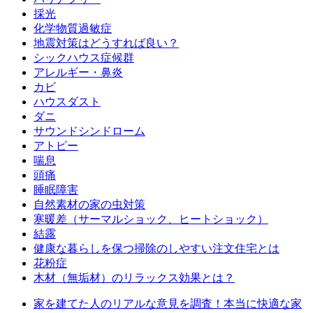
採光
化学物質過敏症
地震対策はどうすれば良い？
シックハウス症候群
アレルギー・鼻炎
カビ
ハウスダスト
ダニ
サウンドシンドローム
アトピー
喘息
頭痛
睡眠障害
自然素材の家の虫対策
寒暖差（サーマルショック、ヒートショック）
結露
健康な暮らしを保つ掃除のしやすい注文住宅とは
花粉症
木材（無垢材）のリラックス効果とは？
家を建てた人のリアルな意見を調査！本当に快適な家