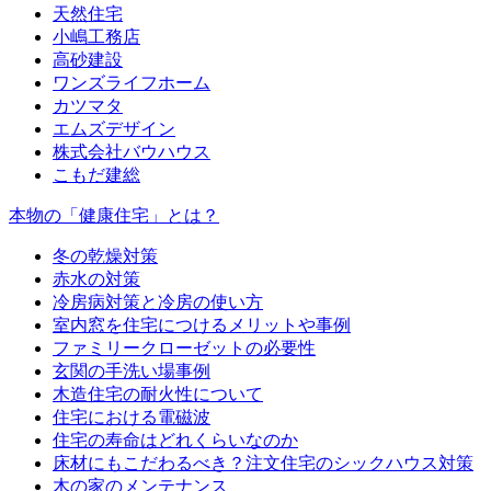
天然住宅
小嶋工務店
高砂建設
ワンズライフホーム
カツマタ
エムズデザイン
株式会社バウハウス
こもだ建総
本物の「健康住宅」とは？
冬の乾燥対策
赤水の対策
冷房病対策と冷房の使い方
室内窓を住宅につけるメリットや事例
ファミリークローゼットの必要性
玄関の手洗い場事例
木造住宅の耐火性について
住宅における電磁波
住宅の寿命はどれくらいなのか
床材にもこだわるべき？注文住宅のシックハウス対策
木の家のメンテナンス