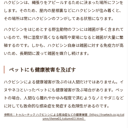
ハクビシンは、縄張りをアピールするために決まった場所にフンを
します。そのため、屋内の屋根裏などにハクビシンが住み着くと、
その場所は常にハクビシンのフンがしてある状態になります。
ハクビシンをはじめとする野生動物のフンには雑菌が多く含まれて
いるので、特に湿度が高くなる梅雨や夏場になると雑菌が大量に繁
殖するのです。しかも、ハクビシン自身は雑菌に対する免疫力が高
いため、長期間に渡って雑菌を媒介し続けます。
ペットにも健康被害を及ぼす
ハクビシンによる健康被害が及ぶのは人間だけではありません。イ
ヌやネコといったペットにも健康被害が及ぶ場合があります。ペッ
トの場合、人間なら腫れやかゆみ程度で済むようなノミやダニなど
に対しても致命的な感染症を発症する危険性があるのです。
参照元：トゥルーテック ハクビシンによる感染症などの健康被害（https://trueteck.co.jp/col
umn/theme01/column03.html）