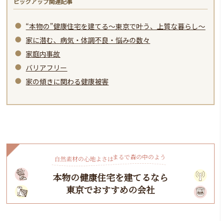
ピックアップ関連記事
“本物の”健康住宅を建てる～東京で叶う、上質な暮らし～
家に潜む、病気・体調不良・悩みの数々
家庭内事故
バリアフリー
家の傾きに関わる健康被害
ま
る
よ
う
で
森
の
中
の
自
然
素
よ
さ
は
材
の
心
地
本物の健康住宅を建てるなら
東京でおすすめの会社